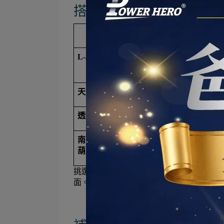
搭配複方成分，讓男性保
成分特色
L-精胺酸
常見於男性保健產品配方
天然鋅
常見於男性保健產品配方
透納葉
常見於男性保健產品配方
南非醉茄 / 
常見於男性保健產品配方
葫蘆巴
知名植物適應原
挑選男性保健品時，優先確認是否含有高純
面。