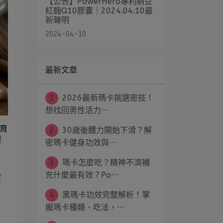
【公告】PowerHero專利納豆
紅麴Q10膠囊｜2024.04.10最
新聲明
2024-04-10
最新文章
1
2026最新瑪卡挑選密技！
想找回男性活力⋯
孕育
2
30歲後體力開始下滑？解
要
密瑪卡健身功效與⋯
3
瑪卡怎麼吃？精神不濟補
充什麼最有效？Po⋯
可
4
黑瑪卡功效完整解析！掌
握瑪卡種類、吃法，⋯