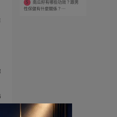
5
南瓜籽有哪些功效？跟男
性保健有什麼關係？⋯
在
選
瑪