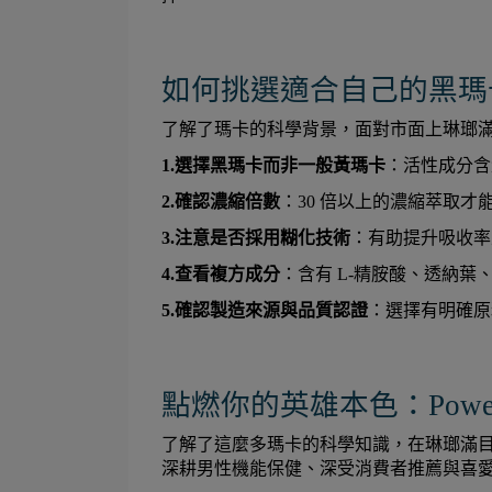
如何挑選適合自己的黑瑪
了解了瑪卡的科學背景，面對市面上琳瑯
1.選擇黑瑪卡而非一般黃瑪卡
：活性成分含
2.確認濃縮倍數
：30 倍以上的濃縮萃取
3.注意是否採用糊化技術
：有助提升吸收率
4.查看複方成分
：含有 L-精胺酸、透納
5.確認製造來源與品質認證
：選擇有明確原
點燃你的英雄本色：Powe
了解了這麼多瑪卡的科學知識，在琳瑯滿
深耕男性機能保健、深受消費者推薦與喜愛