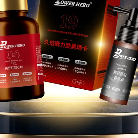
下族群請特別注意
買前最想釐清的問題。瑪卡在秘魯有數千年的食用歷史。只要在
mg），健康成人補充瑪卡是安全的，並且不會出現明顯的不適反應。
醫師或營養師：
，含有硫代葡萄糖苷。若碘攝取不足且長期大量食用，可能影響
會直接改變血液中睪固酮或雌激素的濃度，但仍建議患有乳腺相
師確認。
類族群的臨床安全性研究資料較少，基於保護原則，不建議自行
K，可能與特定藥物產生交互作用，請務必告知主治醫師。
因消化道敏感而出現輕微脹氣或不適。建議避免空腹食用，選擇