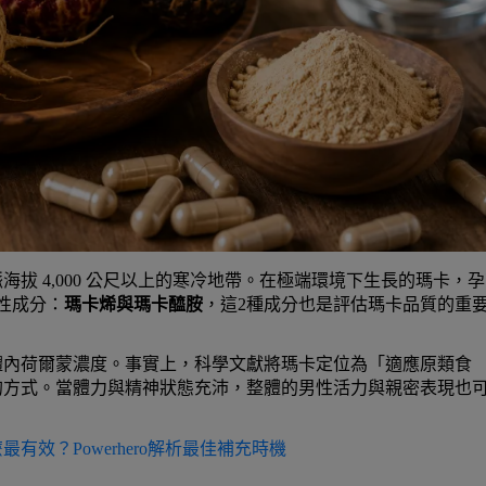
拔 4,000 公尺以上的寒冷地帶。在極端環境下生長的瑪卡，
性成分：
瑪卡烯與瑪卡醯胺
，這2種成分也是評估瑪卡品質的重
體內荷爾蒙濃度。事實上，科學文獻將瑪卡定位為「適應原類食
的方式。當體力與精神狀態充沛，整體的男性活力與親密表現也
有效？Powerhero解析最佳補充時機