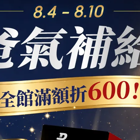
健效果更全面
配方設計理念
與瑪卡搭配，打造多元營養組
合
共同維持男性日常體能基礎
讓身心在關鍵時刻得以舒緩
，
補充所需的耐力基礎
度的 L-精胺酸、透納葉或天然鋅，這類複方成分可以讓保養更