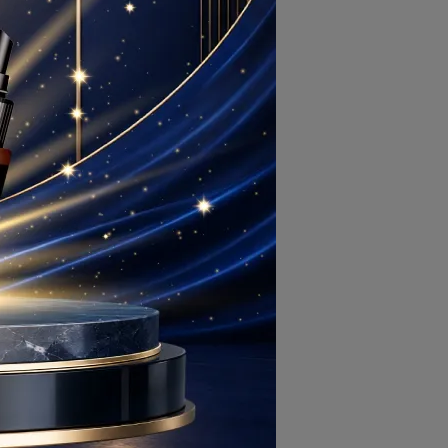
常
甲
關
補
飯