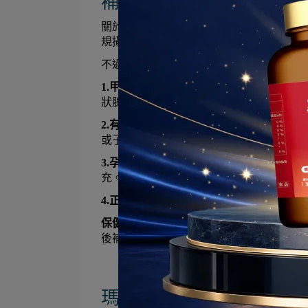
補充瑪卡有副作用嗎？以
關於「瑪卡副作用」，這也是許多人在購
規攝取量下（每日 500mg 至 3,000
不過，以下族群補充前，建議先諮詢專業
1.甲狀腺功能異常：
瑪卡屬於十字花科植物
狀腺素的正常合成，建議謹慎評估。
2.有荷爾蒙相關疾病：
雖然研究顯示瑪卡不
或子宮相關疾病者，在補充前先與主治醫
3.孕婦、哺乳期婦女及嬰幼兒：
目前針對這
充。
4.正在服用抗凝血藥物：
瑪卡含有維生素 
保健小提醒：
第一次補充瑪卡，極少數會
後補充，也能降低消化道負擔。
瑪卡補充常見問題