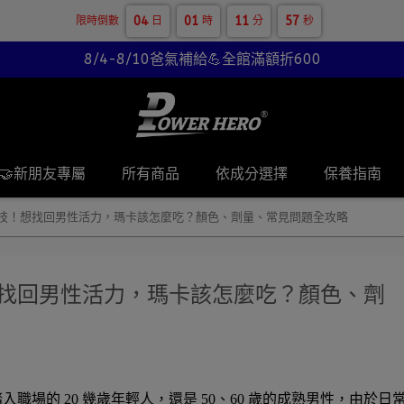
04
01
11
56
限時倒數
日
時
分
秒
8/4-8/10爸氣補給💪全館滿額折600
🤝新朋友專屬
所有商品
依成分選擇
保養指南
密技！想找回男性活力，瑪卡該怎麼吃？顏色、劑量、常見問題全攻略
想找回男性活力，瑪卡該怎麼吃？顏色、劑
場的 20 幾歲年輕人，還是 50、60 歲的成熟男性，由於日