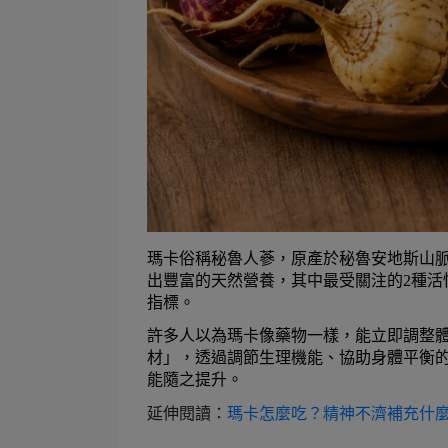
瑪卡俗稱秘魯人蔘，原產於秘魯安地斯山脈海
出豐富的天然營養，其中最受關注的2種活
指標。
許多人以為瑪卡像藥物一樣，能立即調整
材」，透過調節生理機能、協助身體平衡
能隨之提升。
延伸閱讀：
瑪卡怎麼吃？精神不濟補充什麼最