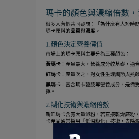
瑪卡的顏色與濃縮倍數，
很多人有個共同疑問：「為什麼有人短時
瑪卡原料的
品質
與
濃度
。
1.顏色決定營養價值
市場上的瑪卡原料主要分為三種顏色：
黃瑪卡
：產量最大，營養成分較基礎，適
紅瑪卡
：產量次之，對女性生理調節與熟
黑瑪卡
：富含瑪卡醯胺等營養成分，是備
擇。
2.糊化技術與濃縮倍數
新鮮瑪卡含有大量澱粉，若直接乾燥磨粉
卡產品通常採用「低溫糊化」技術，去除