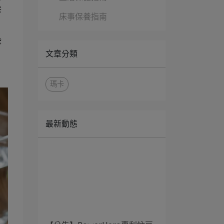
養
床事保養指南
些
文章分類
瑪卡
最新動態