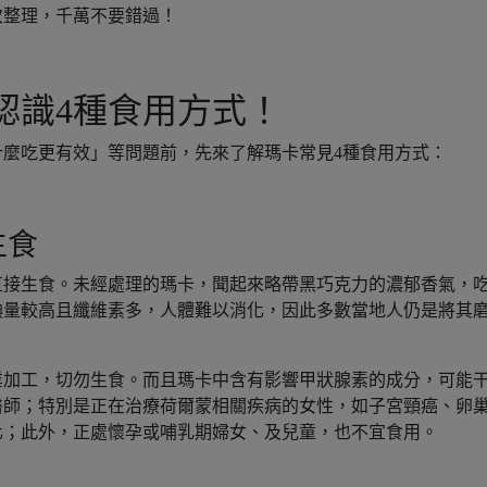
次整理，千萬不要錯過！
認識4種食用方式！
麼吃更有效」等問題前，先來了解瑪卡常見4種食用方式：
生食
直接生食。未經處理的瑪卡，聞起來略帶黑巧克力的濃郁香氣，
碘量較高且纖維素多，人體難以消化，因此多數當地人仍是將其
業加工，切勿生食。而且瑪卡中含有影響甲狀腺素的成分，可能
醫師；特別是正在治療荷爾蒙相關疾病的女性，如子宮頸癌、卵
化；此外，正處懷孕或哺乳期婦女、及兒童，也不宜食用。