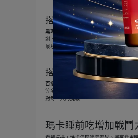
搭配方式二：黑瑪卡+精
黑瑪卡和精胺酸的組合也是絕配！精胺酸
謝、維護人體健康；此外，高純度、高濃
最易吸收的L型態（左旋）精胺酸，幫助快
搭配方式三：黑瑪卡+B
百搭的B群可謂是「能量發電機」，泛指B1、B2
等多種營養素的統稱。以B群搭配黑瑪卡
對每一天的挑戰。
瑪卡睡前吃增加戰鬥
看到這邊，瑪卡怎麼吃怎麼配、還有食用