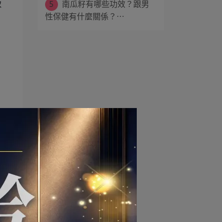
5
南瓜籽有哪些功效？跟男
取
性保健有什麼關係？⋯
及
或
待
。