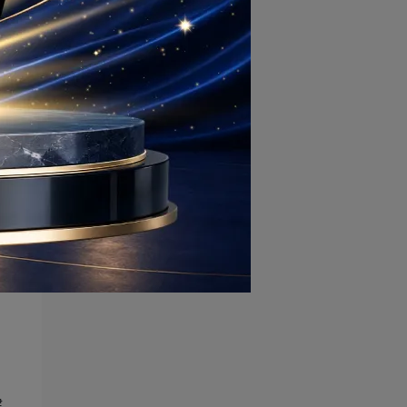
體
)
應
健