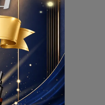
的
正
在
的
的