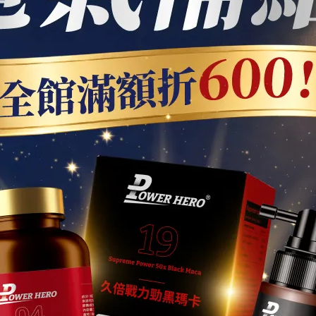
起吃？這樣搭配效果更佳！
時間，接著再來說明食用注意事項！每種瑪卡都有調節身體機能
維生素K，因此除了上述的卵巢癌、乳癌等荷爾蒙失調疾病患者，
專家建議，每日要攝取的瑪卡劑量必須達1500mg才會有感；而
擁有最高含量的瑪卡烯及瑪卡醯胺，在男性魅力展現、運動興致
母鋅
質的飛躍，其中搭配「鋅」就能讓活力提升成效一加一大於二。
參與體內300種以上酵素組成，是幫助生長發育及維持生殖機能
鋅」，讓黑瑪卡與鋅的充沛養分，更容易被人體吸收。