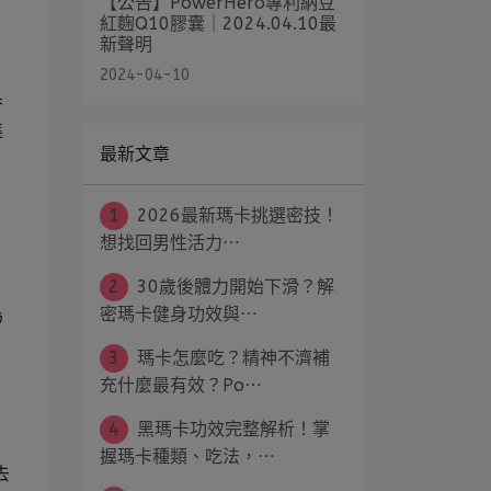
【公告】PowerHero專利納豆
紅麴Q10膠囊｜2024.04.10最
新聲明
2024-04-10
、
香
進
最新文章
1
2026最新瑪卡挑選密技！
想找回男性活力⋯
2
30歲後體力開始下滑？解
密瑪卡健身功效與⋯
為
3
瑪卡怎麼吃？精神不濟補
充什麼最有效？Po⋯
4
黑瑪卡功效完整解析！掌
握瑪卡種類、吃法，⋯
去