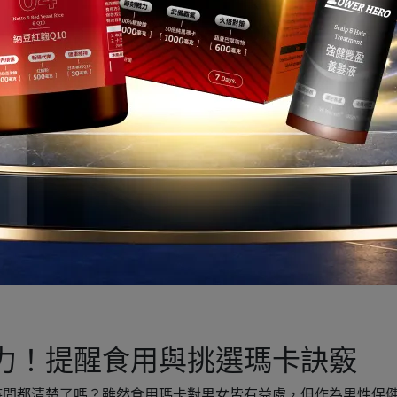
胺酸
是身體所需胺基酸之一，是一氧化氮的主要來源，可促進新陳代
度的精胺酸可使精力旺盛、調節男性生理機能，尤其推薦選用人
速補充體力、強化爆發力。
群
、B6、B12、葉酸(B9)、泛酸(B5)、菸鹼酸(B3)、生物素(B7
效果優異，可以加強體力、滋補強身，幫助能量釋放，以充沛精神
力！提醒食用與挑選瑪卡訣竅
時間都清楚了嗎？雖然食用瑪卡對男女皆有益處，但作為男性保