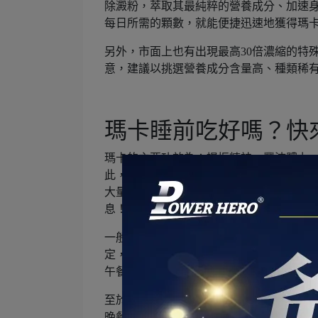
除澱粉，萃取其最純粹的營養成分、加速
每日所需的顆數，就能便捷迅速地獲得瑪
另外，市面上也有出現最高30倍濃縮的特
意，建議以挑選營養成分含量高、種類稀
瑪卡睡前吃好嗎？快
瑪卡的主要功效為：提振精神、豐沛體力
此，每日依指示食用、長期累積才有最佳
大量礦物質、蛋白質等營養成分，一食用
息！
一般而言，瑪卡天然溫和、鮮有副作用，
定，在進入工作狀態或想要提高精力前，
午餐後食用，便能完整吸收瑪卡的營養素
至於「瑪卡睡前吃最好」的傳聞，實際需
晚餐後食用，可以維持充沛精力；但如果