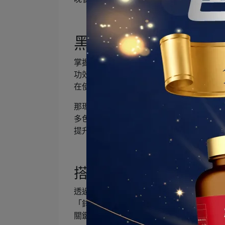
黑瑪卡可以跟什麼一
掌握瑪卡睡前吃、還是飯後吃的正確食用
功效，並且富含有助血液正常凝固功能的
在使用抗凝血藥物者也應避免食用。
那瑪卡該怎麼吃？如何搭配其他保健食品？
多色瑪卡中，「黑瑪卡」產量稀少、但卻
提升上幫助最大。所以建議搭配：
搭配方式一：黑瑪卡+酵
透過合適的複方加乘，可讓黑瑪卡效果有
「鋅」能幫助醣類、蛋白質與核酸代謝，並
關鍵功臣；部分保健品更會升級成「酵母