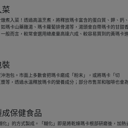
入菜
合燉煮入菜！透過高溫烹煮，將釋放瑪卡富含的蛋白質、鉀、鈣
，如瑪卡山藥雞湯、瑪卡蘿蔔排骨湯等，湯頭會自帶瑪卡的甘甜
。一般而言，較常會選用總產量高達六成、較容易買到的黃瑪卡
包裝
買沖泡包。市面上多數會把瑪卡磨成「粉末」，或將瑪卡「切
豆漿等，透過水溫釋放瑪卡的營養成分；部分市售茶和咖啡也會
製成保健食品
糊化」的方式製成。「糊化」即是將乾燥瑪卡根部研磨後，加熱