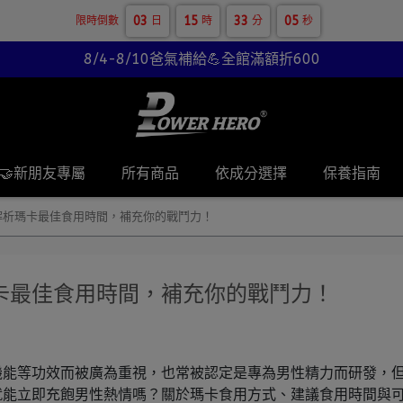
03
15
33
04
限時倒數
日
時
分
秒
8/4-8/10爸氣補給💪全館滿額折600
🤝新朋友專屬
所有商品
依成分選擇
保養指南
解析瑪卡最佳食用時間，補充你的戰鬥力！
卡最佳食用時間，補充你的戰鬥力！
機能等功效而被廣為重視，也常被認定是專為男性精力而研發，
就能立即充飽男性熱情嗎？關於瑪卡食用方式、建議食用時間與