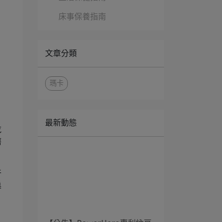
床事保養指南
文章分類
瑪卡
最新動態
吃
磨
干
巢