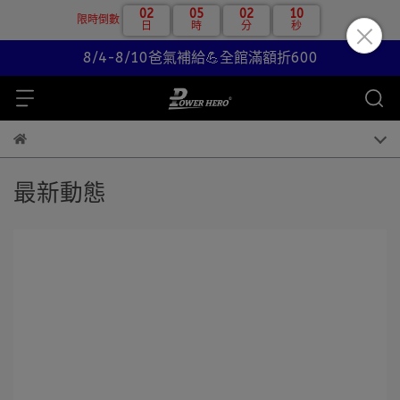
02
05
02
10
限時倒數
日
時
分
秒
8/4-8/10爸氣補給💪全館滿額折600
最新動態