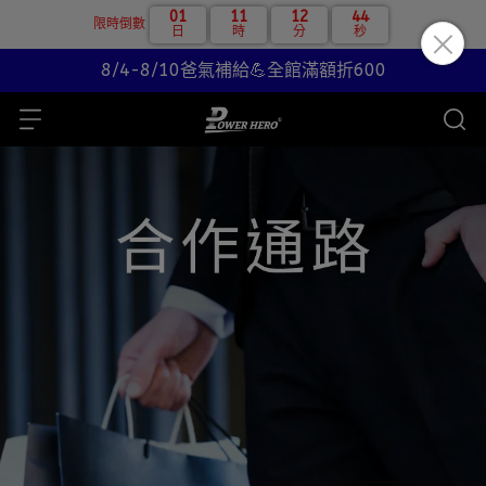
01
11
12
43
限時倒數
日
時
分
秒
8/4-8/10爸氣補給💪全館滿額折600