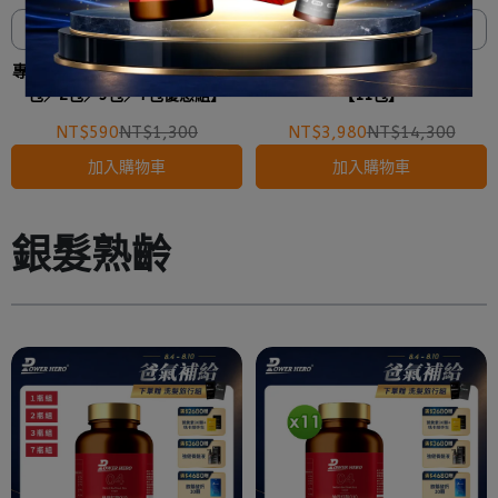
夜視、抗氧、舒適 三效合一
夜視、抗氧、舒適 三效合一
專利游離葉黃素膠囊（30顆）【1
專利游離葉黃素膠囊（30顆）
包／2包／3包／7包優惠組】
【11包】
NT$590
NT$1,300
NT$3,980
NT$14,300
加入購物車
加入購物車
銀髮熟齡