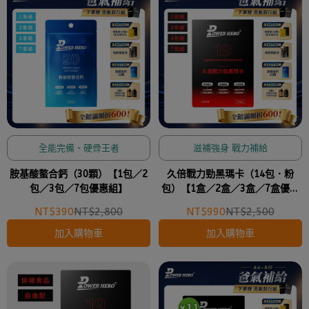
全能完備、硬骨王者
滋補強身 戰力補給
胺基酸螯合鈣（30顆）【1包／2
久倍戰力勁黑瑪卡（14包．粉
包／3包／7包優惠組】
包）【1盒／2盒／3盒／7盒優惠
組】
NT$390
NT$2,800
NT$990
NT$2,500
加入購物車
加入購物車