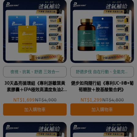
夜視、抗氧、舒適 三效合一
舒適步伐 自在行動、全能完備
硬骨王者
30天晶亮循環組《專利游離葉黃
健步如飛隨行組《專利UC-II®+葡
素膠囊＋EPA極效高濃度魚油2
萄糖胺＋胺基酸螯合鈣》
包》
NT$1,699
NT$4,900
NT$1,299
NT$4,800
加入購物車
加入購物車