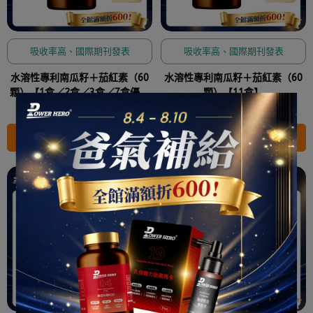
吸收率高、國際期刊發表
吸收率高、國際期刊發表
水溶性專利南瓜籽＋茄紅素（60
水溶性專利南瓜籽＋茄紅素（60
顆）【1盒／2盒／3盒／7盒優惠
顆）【11盒】
組】
NT$1,350
NT$2,700
NT$8,560
NT$29,700
加入購物車
加入購物車