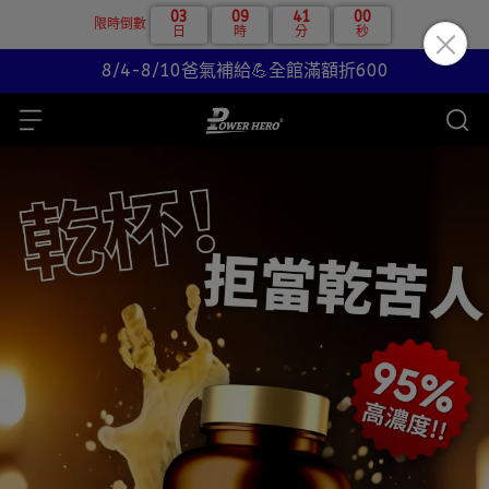
03
09
40
59
限時倒數
日
時
分
秒
8/4-8/10爸氣補給💪全館滿額折600