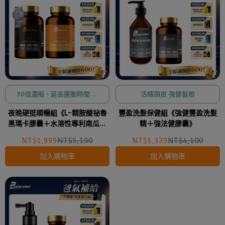
30倍濃縮、延長運動時間 吸
活絡頭皮 強健髮根
收率高、國際期刊發表
夜晚硬挺順暢組《L-精胺酸祕魯
豐盈洗髮保健組《強健豐盈洗髮
黑瑪卡膠囊＋水溶性專利南瓜籽
精＋強法健膠囊》
+茄紅素》
NT$1,999
NT$5,100
NT$1,339
NT$4,100
加入購物車
加入購物車