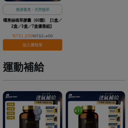
根源養黑、天然植萃
曜黑絲植萃膠囊（60顆）【1盒／
2盒／3盒／7盒優惠組】
NT$1,200
NT$2,400
加入購物車
運動補給